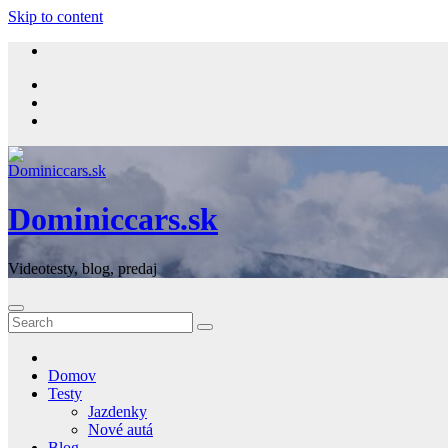
Skip to content
Dominiccars.sk
Videotesty, blog, predaj
Domov
Testy
Jazdenky
Nové autá
Blog