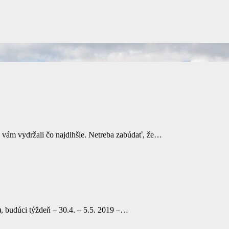
y vám vydržali čo najdlhšie. Netreba zabúdať, že…
, budúci týždeň – 30.4. – 5.5. 2019 –…