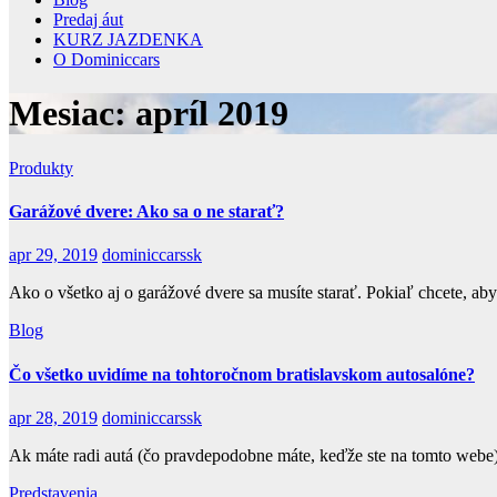
Predaj áut
KURZ JAZDENKA
O Dominiccars
Mesiac:
apríl 2019
Produkty
Garážové dvere: Ako sa o ne starať?
apr 29, 2019
dominiccarssk
Ako o všetko aj o garážové dvere sa musíte starať. Pokiaľ chcete, ab
Blog
Čo všetko uvidíme na tohtoročnom bratislavskom autosalóne?
apr 28, 2019
dominiccarssk
Ak máte radi autá (čo pravdepodobne máte, keďže ste na tomto webe)
Predstavenia