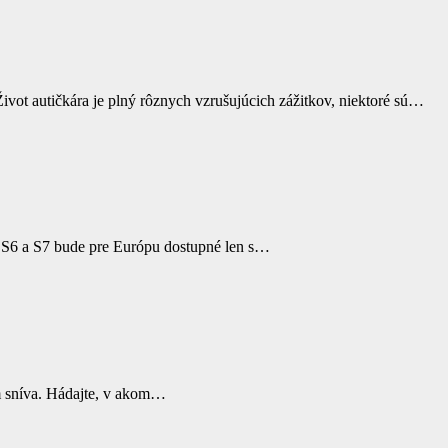
ivot autičkára je plný rôznych vzrušujúcich zážitkov, niektoré sú…
S6 a S7 bude pre Európu dostupné len s…
om sníva. Hádajte, v akom…