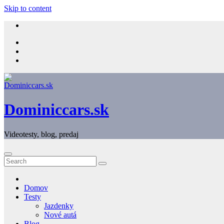
Skip to content
Dominiccars.sk
Videotesty, blog, predaj
Domov
Testy
Jazdenky
Nové autá
Blog