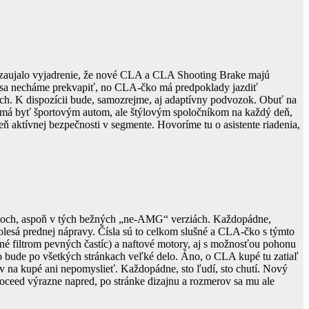
ma zaujalo vyjadrenie, že nové CLA a CLA Shooting Brake majú
te sa necháme prekvapiť, no CLA-čko má predpoklady jazdiť
tách. K dispozícii bude, samozrejme, aj adaptívny podvozok. Obuť na
nemá byť športovým autom, ale štýlovým spoločníkom na každý deň,
eň aktívnej bezpečnosti v segmente. Hovoríme tu o asistente riadenia,
tentoch, aspoň v tých bežných „ne-AMG“ verziách. Každopádne,
lesá prednej nápravy. Čísla sú to celkom slušné a CLA-čko s týmto
é filtrom pevných častíc) a naftové motory, aj s možnosťou pohonu
 bude po všetkých stránkach veľké delo. Áno, o CLA kupé tu zatiaľ
dov na kupé ani nepomyslieť. Každopádne, sto ľudí, sto chutí. Nový
oceed výrazne napred, po stránke dizajnu a rozmerov sa mu ale