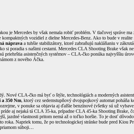
ku akou je Mercedes by však nemala robiť problém. V tlačovej správe 
cie kompaktných vozidiel z dielne Mercedes-Benz. Ako to bude v reali
ná náprava
a tuhšie stabilizátory, ktoré zabraňujú nakláňaniu v zákru
 ako si poradia s našimi cestami. Mercedes CLA Shooting Brake však 
á, sú priehrštia asistenčných systémov – CLA-čko ponúka najvyššiu úrov
 známom z nového Áčka.
horadý. Nové CLA-čko má byť o štýle, technológiách a moderných asis
í a 350 Nm
, ktorý cez sedemstupňový dvojspojkový automat poháňa ko
ejme, v ponuke sa objavia aj ďalšie benzínové (všetky sú už vybaven
príde aj nejaká tá CLA 35-ka, prípadne CLA 45-ka Shooting Brake, čo
ejší, jazdné vlastnosti pritom nemá až o toľko horšie. To je dosť dôvo
o roka. Napriek tomu, že po technologickej stránke bude pred Kiou Pr
i priamom súboji…