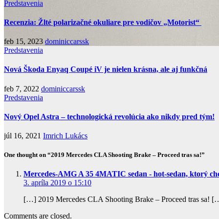
Predstavenia
Recenzia: Žlté polarizačné okuliare pre vodičov „Motorist“
feb 15, 2023
dominiccarssk
Predstavenia
Nová Škoda Enyaq Coupé iV je nielen krásna, ale aj funkčná
feb 7, 2022
dominiccarssk
Predstavenia
Nový Opel Astra – technologická revolúcia ako nikdy pred tým!
júl 16, 2021
Imrich Lukács
One thought on “2019 Mercedes CLA Shooting Brake – Proceed tras sa!”
Mercedes-AMG A 35 4MATIC sedan - hot-sedan, ktorý chce
3. apríla 2019 o 15:10
[…] 2019 Mercedes CLA Shooting Brake – Proceed tras sa! [
Comments are closed.