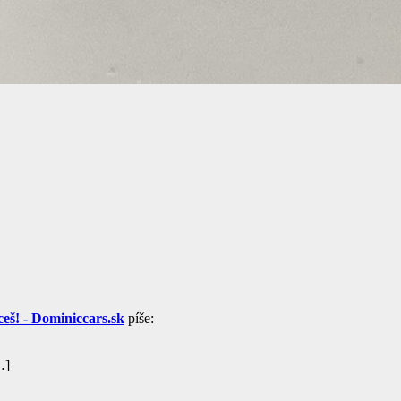
š! - Dominiccars.sk
píše:
…]