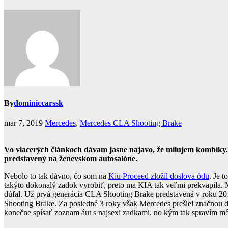
By
dominiccarssk
mar 7, 2019
Mercedes
,
Mercedes CLA Shooting Brake
Vo viacerých článkoch dávam jasne najavo, že milujem kombíky.
predstavený na ženevskom autosalóne.
Nebolo to tak dávno, čo som na
Kiu Proceed zložil doslova ódu
. Je 
takýto dokonalý zadok vyrobiť, preto ma KIA tak veľmi prekvapila.
dúfal. Už prvá generácia CLA Shooting Brake predstavená v roku 2015
Shooting Brake. Za posledné 3 roky však Mercedes prešiel značnou 
konečne spísať zoznam áut s najsexi zadkami, no kým tak spravím 