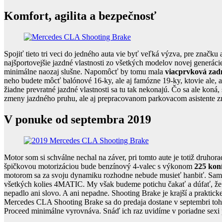
Komfort, agilita a bezpečnosť
Spojiť tieto tri veci do jedného auta vie byť veľká výzva, pre znač
najšportovejšie jazdné vlastnosti zo všetkých modelov novej generá
minimálne naozaj slušne. Napomôcť by tomu mala
viacprvková zad
neho budete môcť balónové 16-ky, ale aj famózne 19-ky, ktovie ale,
žiadne prevratné jazdné vlastnosti sa tu tak nekonajú. Čo sa ale kon
zmeny jazdného pruhu, ale aj prepracovanom parkovacom asistente
V ponuke od septembra 2019
Motor som si schválne nechal na záver, pri tomto aute je totiž dru
špičkovou motorizáciou bude benzínový 4-valec s výkonom
225 kon
motorom sa za svoju dynamiku rozhodne nebude musieť hanbiť. Samozr
všetkých kolies 4MATIC. My však budeme potichu čakať a dúfať, že 
nepadlo ani slovo. A ani nepadne. Shooting Brake je krajší a praktick
Mercedes CLA Shooting Brake sa do predaja dostane v septembri toht
Proceed minimálne vyrovnáva. Snáď ich raz uvidíme v poriadne sex