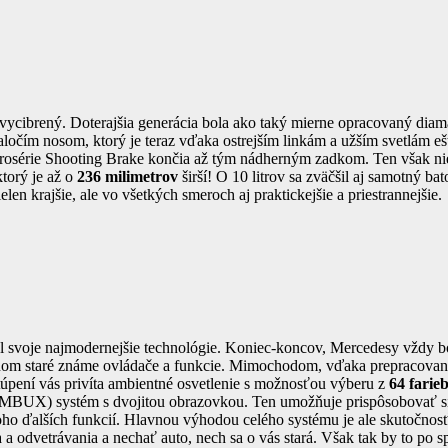
ycibrený. Doterajšia generácia bola ako taký mierne opracovaný diama
raločím nosom, ktorý je teraz vďaka ostrejším linkám a užším svetlám ešt
 karosérie Shooting Brake končia až tým nádherným zadkom. Ten však ni
ktorý je až o
236 milimetrov
širší! O 10 litrov sa zväčšil aj samotný b
n krajšie, ale vo všetkých smeroch aj praktickejšie a priestrannejšie.
 svoje najmodernejšie technológie. Koniec-koncov, Mercedesy vždy bo
v ňom staré známe ovládače a funkcie. Mimochodom, vďaka prepracovan
astúpení vás privíta ambientné osvetlenie s možnosťou výberu z
64 farie
MBUX) systém s dvojitou obrazovkou. Ten umožňuje prispôsobovať si 
ho ďalších funkcií. Hlavnou výhodou celého systému je ale skutočnosť, 
odvetrávania a nechať auto, nech sa o vás stará. Však tak by to po s