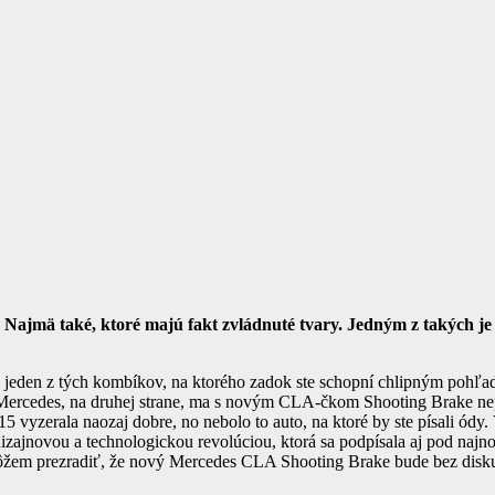
 Najmä také, ktoré majú fakt zvládnuté tvary. Jedným z takých j
to jeden z tých kombíkov, na ktorého zadok ste schopní chlipným pohľ
 Mercedes, na druhej strane, ma s novým CLA-čkom Shooting Brake nep
 vyzerala naozaj dobre, no nebolo to auto, na ktoré by ste písali ód
dizajnovou a technologickou revolúciou, ktorá sa podpísala aj pod n
môžem prezradiť, že nový Mercedes CLA Shooting Brake bude bez disk