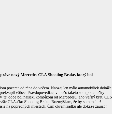
e práve nový Mercedes CLA Shooting Brake, ktorý bol
adom pozerať od rána do večera. Naozaj len málo automobiliek dokáže
rekvapil vôbec. Pravdupovediac, v niečo takéto som potichučky
y. V tej dobe bol najsexi kombíkom od Mercedesu jeho veľký brat, CLS
ajnovšie CLA-čko Shooting Brake. Rozmýšľam, že by som mal už
usie na popredných miestach. Čím okrem zadku ale dokáže zaujať?