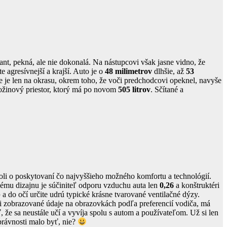
nt, pekná, ale nie dokonalá. Na nástupcovi však jasne vidno, že
e agresívnejší a krajší. Auto je o
48 milimetrov
dlhšie, až
53
e je len na okrasu, okrem toho, že voči predchodcovi opeknel, navyše
atožinový priestor, ktorý má po novom
505 litrov
. Sčítané a
li o poskytovaní čo najvyššieho možného komfortu a technológií.
ému dizajnu je súčiniteľ odporu vzduchu auta len
0,26
a konštruktéri
b
a do očí určite udrú typické krásne tvarované ventilačné dýzy.
zobrazované údaje na obrazovkách podľa preferencií vodiča, má
že sa neustále učí a vyvíja spolu s autom a používateľom. Už si len
právnosti malo byť, nie?