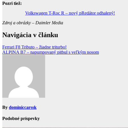
Pozri tiež:
Volkswagen T-Roc R – nový pRedátor odhalený!
Zdroj a obrázky – Daimler Media
Navigácia v článku
Ferrari F8 Tributo – žiadne triturbo!
ALPINA B7 – napumpovaný pitbul s veľkým nosom
By
dominiccarssk
Podobné príspevky