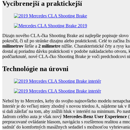
Vycibrenejší a praktickejší
Dizajn nového CLA-čka Shooting Brake asi najlepšie popisuje slovo v
pokročil, či už po stránke dizajnu alebo praktickosti. Celé to začína ž
milimetrov
širšie a
2 milimetre
nižšie. Charakteristické črty a rysy
dostal aj poriadnu dávku praktickosti v podobe nakladacieho otvoru, 
podčiarknuté, nové CLA-čko Shooting Brake je voči predchodcovi niele
Technológie na úrovni
Nebol by to Mercedes, keby do svojho najnovšieho modelu nenapchal
Interiér je do veľkej miery zhodný s novou triedou A, nájdeme tak 
si dali záležať na tom, aby znížili hluk v interiéri na minimum. Po n
Jadrom celého auta je však nový
Mercedes-Benz User Experience
(
prepracované ovládanie hlasom, navigáciu s rozšírenou realitou a mno
sadnúť do komfortných masážnych sedadiel s možnosťou vyhrievania a 