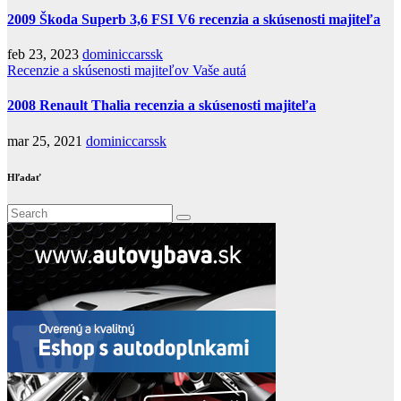
2009 Škoda Superb 3,6 FSI V6 recenzia a skúsenosti majiteľa
feb 23, 2023
dominiccarssk
Recenzie a skúsenosti majiteľov
Vaše autá
2008 Renault Thalia recenzia a skúsenosti majiteľa
mar 25, 2021
dominiccarssk
Hľadať