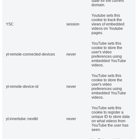
state for the current
domain.
Youtube sets this
cookie to track the
YSC
session
views of embedded
videos on Youtube
pages.
YouTube sets this
cookie to store the
user's video
yt-remote-connected-devices
never
preferences using
embedded YouTube
videos.
YouTube sets this
cookie to store the
user's video
yt-remote-device-id
never
preferences using
embedded YouTube
videos.
YouTube sets this
cookie to register a
unique ID to store data
yt.innertube::nextId
never
on what videos from
YouTube the user has
seen.