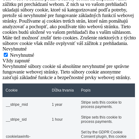
zážitku pri prechádzaní webom. Z nich sa vo vašom prehliadači
ukladajú súbory cookie, ktoré sú kategorizované podľa potreby,
pretože sú nevyhnutné pre fungovanie základných funkcií webovej
stránky. Používame aj cookies tretích strán, ktoré nám pomáhajú
analyzovať a pochopiť, ako používate túto webovú stránku. Tieto
cookies budú uložené vo vašom prehliadači iba s vaším súhlasom.
Máte tiež možnosť zrušiť tieto cookies. Zrušenie niektorých z týchto
súborov cookie však môže ovplyvniť váš zážitok z prehliadania.
Nevyhnutné
Nevyhnutné
Vždy zapnuté
Nevyhnutné súbory cookie sú absolútne nevyhnutné pre správne
fungovanie webovej stránky. Tieto súbory cookie anonymne
zaisťujú základné funkcie a bezpečnostné prvky webovej stránky.
Cookie
Dĺžka trvania
Popis
Stripe sets this cookie to
__stripe_mid
1 year
process payments.
Stripe sets this cookie to
__stripe_sid
1 hour
process payments.
Set by the GDPR Cookie
cookielawinfo-
Consent plugin, this cookie