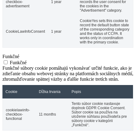
checkbox-
1 year
records the user consent for
advertisement
the cookies in the
"Advertisement" category.
CookieYes sets this cookie to
record the default button state
of the corresponding category
CookieLawInfoConsent
1 year
and the status of CCPA. It
works only in coordination
with the primary cookie.
Funkčné
Funkčné
Funkčné súbory cookie pomáhajú vykonávať určité funkcie, ako je
zdieľanie obsahu webovej stránky na platformách sociálnych médií,
zhromažďovanie spätnej väzby a ďalšie funkcie tretích strán.
Cookie
Dĺžka trvania
Popis
Tento súbor cookie nastavuje
doplnok GDPR Cookie Consent.
cookielawinfo-
Súbor cookie sa používa na
checkbox-
11 months
uloženie súhlasu používateľa pre
functional
súbory cookie v kategórii
„Funkčné“.