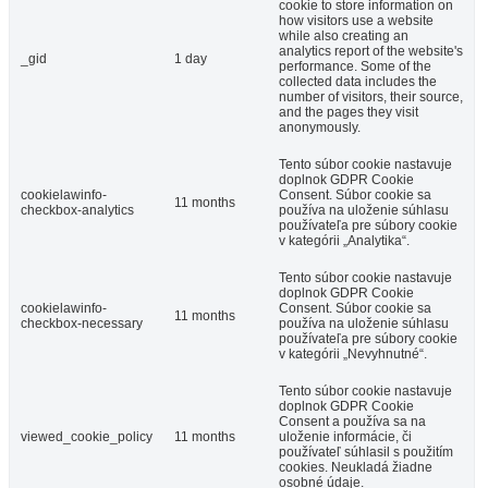
cookie to store information on
how visitors use a website
while also creating an
analytics report of the website's
_gid
1 day
performance. Some of the
collected data includes the
number of visitors, their source,
and the pages they visit
anonymously.
Tento súbor cookie nastavuje
doplnok GDPR Cookie
cookielawinfo-
Consent. Súbor cookie sa
11 months
checkbox-analytics
používa na uloženie súhlasu
používateľa pre súbory cookie
v kategórii „Analytika“.
Tento súbor cookie nastavuje
doplnok GDPR Cookie
cookielawinfo-
Consent. Súbor cookie sa
11 months
checkbox-necessary
používa na uloženie súhlasu
používateľa pre súbory cookie
v kategórii „Nevyhnutné“.
Tento súbor cookie nastavuje
doplnok GDPR Cookie
Consent a používa sa na
viewed_cookie_policy
11 months
uloženie informácie, či
používateľ súhlasil s použitím
cookies. Neukladá žiadne
osobné údaje.