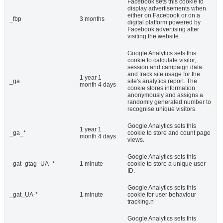
Facebook sets this cookie to
display advertisements when
either on Facebook or on a
_fbp
3 months
digital platform powered by
Facebook advertising after
visiting the website.
Google Analytics sets this
cookie to calculate visitor,
session and campaign data
and track site usage for the
1 year 1
_ga
site's analytics report. The
month 4 days
cookie stores information
anonymously and assigns a
randomly generated number to
recognise unique visitors.
Google Analytics sets this
1 year 1
_ga_*
cookie to store and count page
month 4 days
views.
Google Analytics sets this
_gat_gtag_UA_*
1 minute
cookie to store a unique user
ID.
Google Analytics sets this
_gat_UA-*
1 minute
cookie for user behaviour
tracking.n
Google Analytics sets this