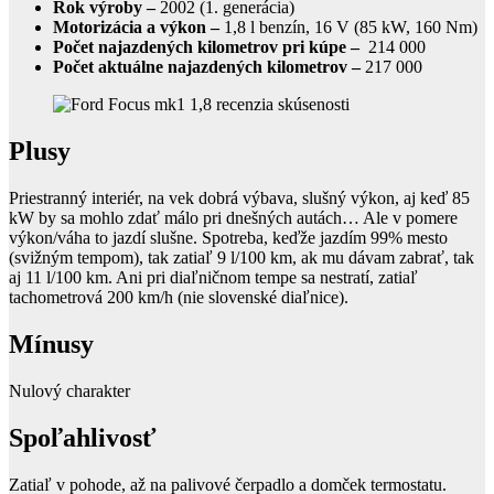
Rok výroby –
2002 (1. generácia)
Motorizácia a výkon –
1,8 l benzín, 16 V (85 kW, 160 Nm)
Počet najazdených kilometrov pri kúpe –
214 000
Počet aktuálne najazdených kilometrov –
217 000
Plusy
Priestranný interiér, na vek dobrá výbava, slušný výkon, aj keď 85
kW by sa mohlo zdať málo pri dnešných autách… Ale v pomere
výkon/váha to jazdí slušne. Spotreba, keďže jazdím 99% mesto
(svižným tempom), tak zatiaľ 9 l/100 km, ak mu dávam zabrať, tak
aj 11 l/100 km. Ani pri diaľničnom tempe sa nestratí, zatiaľ
tachometrová 200 km/h (nie slovenské diaľnice).
Mínusy
Nulový charakter
Spoľahlivosť
Zatiaľ v pohode, až na palivové čerpadlo a domček termostatu.