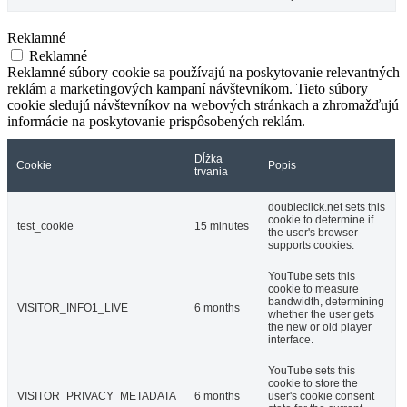
Reklamné
Reklamné
Reklamné súbory cookie sa používajú na poskytovanie relevantných
reklám a marketingových kampaní návštevníkom. Tieto súbory
cookie sledujú návštevníkov na webových stránkach a zhromažďujú
informácie na poskytovanie prispôsobených reklám.
Dĺžka
Cookie
Popis
trvania
doubleclick.net sets this
cookie to determine if
test_cookie
15 minutes
the user's browser
supports cookies.
YouTube sets this
cookie to measure
bandwidth, determining
VISITOR_INFO1_LIVE
6 months
whether the user gets
the new or old player
interface.
YouTube sets this
cookie to store the
VISITOR_PRIVACY_METADATA
6 months
user's cookie consent