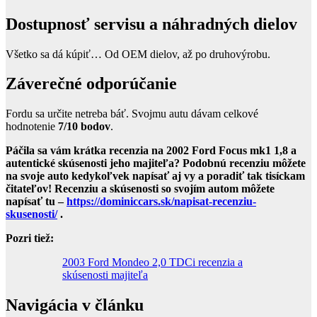
Dostupnosť servisu a náhradných dielov
Všetko sa dá kúpiť… Od OEM dielov, až po druhovýrobu.
Záverečné odporúčanie
Fordu sa určite netreba báť. Svojmu autu dávam celkové
hodnotenie
7/10 bodov
.
Páčila sa vám krátka recenzia na 2002 Ford Focus mk1 1,8 a
autentické skúsenosti jeho majiteľa? Podobnú recenziu môžete
na svoje auto kedykoľvek napísať aj vy a poradiť tak tisíckam
čitateľov! Recenziu a skúsenosti so svojím autom môžete
napísať tu –
https://dominiccars.sk/napisat-recenziu-
skusenosti/
.
Pozri tiež:
2003 Ford Mondeo 2,0 TDCi recenzia a
skúsenosti majiteľa
Navigácia v článku