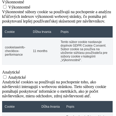
Výkonnostné
Výkonnostné
Výkonnostné súbory cookie sa používajú na pochopenie a analýzu
kľúčových indexov výkonnosti webovej stránky, čo pomáha pri
poskytovaní lepšej používateľskej skúsenosti pre návštevníkov.
Cookie
Dĺžka trvania
Popis
Tento súbor cookie nastavuje
doplnok GDPR Cookie Consent.
cookielawinfo-
Súbor cookie sa používa na
checkbox-
11 months
uloženie súhlasu používateľa pre
performance
súbory cookie v kategórii
„Výkonnostné“.
Analytické
Analytické
Analytické cookies sa používajú na pochopenie toho, ako
návštevníci interagujú s webovou stránkou. Tieto súbory cookie
pomáhajú poskytovať informácie o metrikách, ako je počet
návštevníkov, miera odchodov, zdroj návštevnosti atď.
Cookie
Dĺžka trvania
Popis