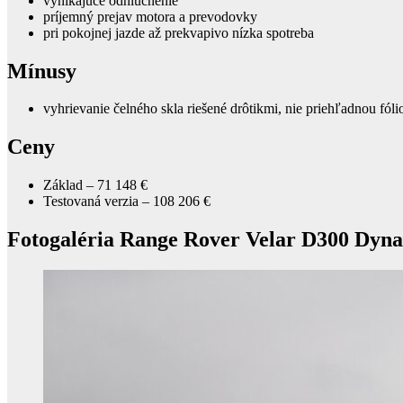
vynikajúce odhlučnenie
príjemný prejav motora a prevodovky
pri pokojnej jazde až prekvapivo nízka spotreba
Mínusy
vyhrievanie čelného skla riešené drôtikmi, nie priehľadnou fól
Ceny
Základ – 71 148 €
Testovaná verzia – 108 206 €
Fotogaléria Range Rover Velar D300 Dyn