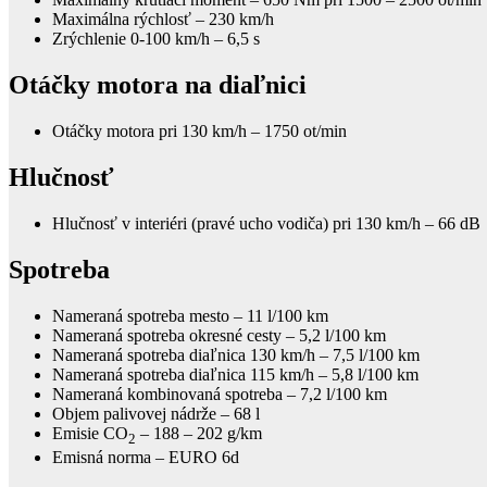
Maximálna rýchlosť – 230 km/h
Zrýchlenie 0-100 km/h – 6,5 s
Otáčky motora na diaľnici
Otáčky motora pri 130 km/h – 1750 ot/min
Hlučnosť
Hlučnosť v interiéri (pravé ucho vodiča) pri 130 km/h – 66 dB
Spotreba
Nameraná spotreba mesto – 11 l/100 km
Nameraná spotreba okresné cesty – 5,2 l/100 km
Nameraná spotreba diaľnica 130 km/h – 7,5 l/100 km
Nameraná spotreba diaľnica 115 km/h – 5,8 l/100 km
Nameraná kombinovaná spotreba – 7,2 l/100 km
Objem palivovej nádrže – 68 l
Emisie CO
– 188 – 202 g/km
2
Emisná norma – EURO 6d