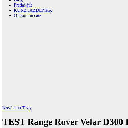
Predaj áut
KURZ JAZDENKA
O Dominiccars
Nové autá
Testy
TEST Range Rover Velar D300