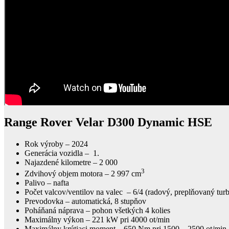
Range Rover Velar D300 Dynamic HSE
Rok výroby – 2024
Generácia vozidla – 1.
Najazdené kilometre – 2 000
3
Zdvihový objem motora – 2 997 cm
Palivo – nafta
Počet valcov/ventilov na valec – 6/4 (radový, preplňovaný tu
Prevodovka – automatická, 8 stupňov
Poháňaná náprava – pohon všetkých 4 kolies
Maximálny výkon – 221 kW pri 4000 ot/min
Maximálny krútiaci moment – 650 Nm pri 1500 – 2500 ot/min