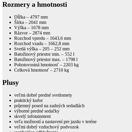
Rozmery a hmotnosti
Dĺžka – 4797 mm
Šírka – 2041 mm
Výška – 1678 mm
Rázvor – 2874 mm
Rozchod vpredu – 1643,6 mm
Rozchod vzadu – 1662,8 mm
Svetlá výška – 205 – 252 mm
Batožinový priestor min. – 552 l
Batožinový priestor max. – 1798 l
Pohotovostná hmotnosť – 2203 kg
Celková hmotnosť – 2710 kg
Plusy
veľmi dobré predné svetlomety
praktický kufor
príjemný posed na zadných sedadlách
výborné predné sedačky
skvelý infotainment
veľa možností a nastavení pre jazdu v teréne
veľmi dobrý vzduchový podvozok