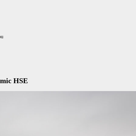
iou
amic HSE