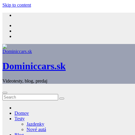
Skip to content
Dominiccars.sk
Videotesty, blog, predaj
Domov
Testy
Jazdenky
Nové autá
Blog