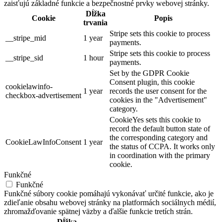
zaisťujú základné funkcie a bezpečnostné prvky webovej stránky.
Dĺžka
Cookie
Popis
trvania
Stripe sets this cookie to process
__stripe_mid
1 year
payments.
Stripe sets this cookie to process
__stripe_sid
1 hour
payments.
Set by the GDPR Cookie
Consent plugin, this cookie
cookielawinfo-
1 year
records the user consent for the
checkbox-advertisement
cookies in the "Advertisement"
category.
CookieYes sets this cookie to
record the default button state of
the corresponding category and
CookieLawInfoConsent
1 year
the status of CCPA. It works only
in coordination with the primary
cookie.
Funkčné
Funkčné
Funkčné súbory cookie pomáhajú vykonávať určité funkcie, ako je
zdieľanie obsahu webovej stránky na platformách sociálnych médií,
zhromažďovanie spätnej väzby a ďalšie funkcie tretích strán.
Dĺžka