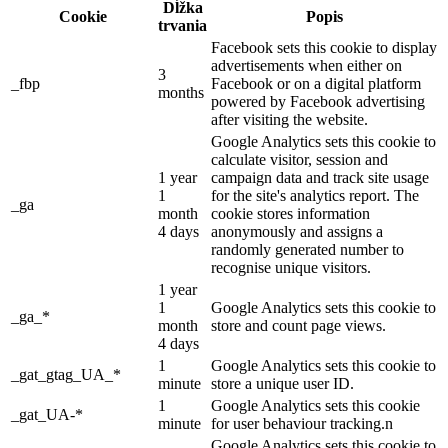
Dĺžka
Cookie
Popis
trvania
Facebook sets this cookie to display
advertisements when either on
3
_fbp
Facebook or on a digital platform
months
powered by Facebook advertising
after visiting the website.
Google Analytics sets this cookie to
calculate visitor, session and
1 year
campaign data and track site usage
1
for the site's analytics report. The
_ga
month
cookie stores information
4 days
anonymously and assigns a
randomly generated number to
recognise unique visitors.
1 year
1
Google Analytics sets this cookie to
_ga_*
month
store and count page views.
4 days
1
Google Analytics sets this cookie to
_gat_gtag_UA_*
minute
store a unique user ID.
1
Google Analytics sets this cookie
_gat_UA-*
minute
for user behaviour tracking.n
Google Analytics sets this cookie to