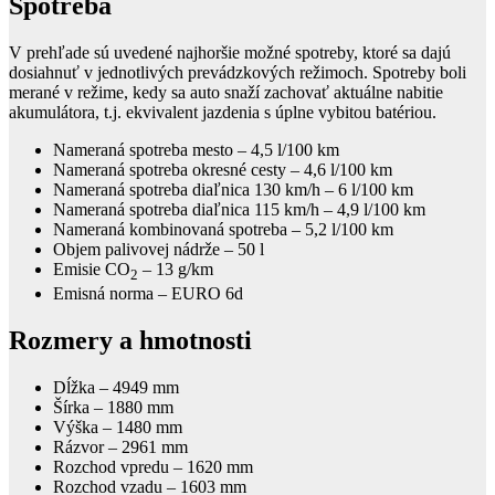
Spotreba
V prehľade sú uvedené najhoršie možné spotreby, ktoré sa dajú
dosiahnuť v jednotlivých prevádzkových režimoch. Spotreby boli
merané v režime, kedy sa auto snaží zachovať aktuálne nabitie
akumulátora, t.j. ekvivalent jazdenia s úplne vybitou batériou.
Nameraná spotreba mesto – 4,5 l/100 km
Nameraná spotreba okresné cesty – 4,6 l/100 km
Nameraná spotreba diaľnica 130 km/h – 6 l/100 km
Nameraná spotreba diaľnica 115 km/h – 4,9 l/100 km
Nameraná kombinovaná spotreba – 5,2 l/100 km
Objem palivovej nádrže – 50 l
Emisie CO
– 13 g/km
2
Emisná norma – EURO 6d
Rozmery a hmotnosti
Dĺžka – 4949 mm
Šírka – 1880 mm
Výška – 1480 mm
Rázvor – 2961 mm
Rozchod vpredu – 1620 mm
Rozchod vzadu – 1603 mm