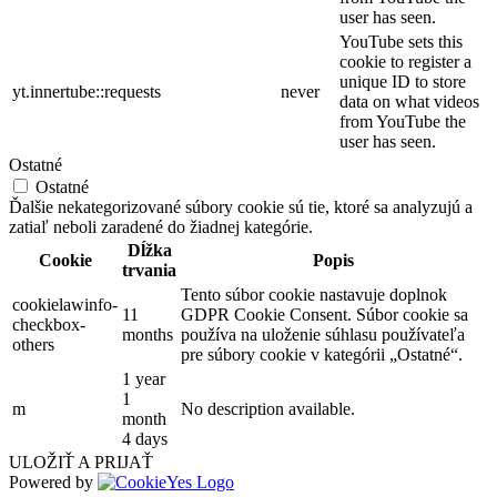
user has seen.
YouTube sets this
cookie to register a
unique ID to store
yt.innertube::requests
never
data on what videos
from YouTube the
user has seen.
Ostatné
Ostatné
Ďalšie nekategorizované súbory cookie sú tie, ktoré sa analyzujú a
zatiaľ neboli zaradené do žiadnej kategórie.
Dĺžka
Cookie
Popis
trvania
Tento súbor cookie nastavuje doplnok
cookielawinfo-
11
GDPR Cookie Consent. Súbor cookie sa
checkbox-
months
používa na uloženie súhlasu používateľa
others
pre súbory cookie v kategórii „Ostatné“.
1 year
1
m
No description available.
month
4 days
ULOŽIŤ A PRIJAŤ
Powered by