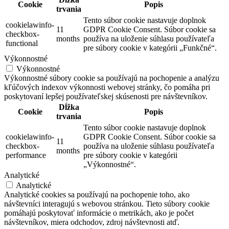
Cookie
Popis
trvania
Tento súbor cookie nastavuje doplnok
cookielawinfo-
11
GDPR Cookie Consent. Súbor cookie sa
checkbox-
months
používa na uloženie súhlasu používateľa
functional
pre súbory cookie v kategórii „Funkčné“.
Výkonnostné
Výkonnostné
Výkonnostné súbory cookie sa používajú na pochopenie a analýzu
kľúčových indexov výkonnosti webovej stránky, čo pomáha pri
poskytovaní lepšej používateľskej skúsenosti pre návštevníkov.
Dĺžka
Cookie
Popis
trvania
Tento súbor cookie nastavuje doplnok
cookielawinfo-
GDPR Cookie Consent. Súbor cookie sa
11
checkbox-
používa na uloženie súhlasu používateľa
months
performance
pre súbory cookie v kategórii
„Výkonnostné“.
Analytické
Analytické
Analytické cookies sa používajú na pochopenie toho, ako
návštevníci interagujú s webovou stránkou. Tieto súbory cookie
pomáhajú poskytovať informácie o metrikách, ako je počet
návštevníkov, miera odchodov, zdroj návštevnosti atď.