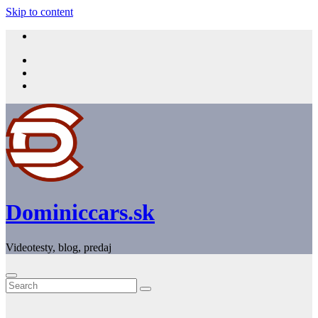
Skip to content
Dominiccars.sk
Videotesty, blog, predaj