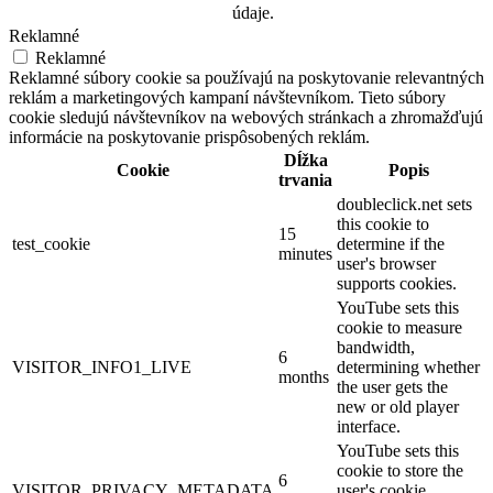
údaje.
Reklamné
Reklamné
Reklamné súbory cookie sa používajú na poskytovanie relevantných
reklám a marketingových kampaní návštevníkom. Tieto súbory
cookie sledujú návštevníkov na webových stránkach a zhromažďujú
informácie na poskytovanie prispôsobených reklám.
Dĺžka
Cookie
Popis
trvania
doubleclick.net sets
this cookie to
15
test_cookie
determine if the
minutes
user's browser
supports cookies.
YouTube sets this
cookie to measure
bandwidth,
6
VISITOR_INFO1_LIVE
determining whether
months
the user gets the
new or old player
interface.
YouTube sets this
cookie to store the
6
VISITOR_PRIVACY_METADATA
user's cookie