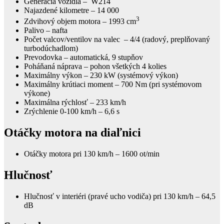
Generácia vozidla – W214
Najazdené kilometre – 14 000
3
Zdvihový objem motora – 1993 cm
Palivo – nafta
Počet valcov/ventilov na valec – 4/4 (radový, preplňovaný
turbodúchadlom)
Prevodovka – automatická, 9 stupňov
Poháňaná náprava – pohon všetkých 4 kolies
Maximálny výkon – 230 kW (systémový výkon)
Maximálny krútiaci moment – 700 Nm (pri systémovom
výkone)
Maximálna rýchlosť – 233 km/h
Zrýchlenie 0-100 km/h – 6,6 s
Otáčky motora na diaľnici
Otáčky motora pri 130 km/h – 1600 ot/min
Hlučnosť
Hlučnosť v interiéri (pravé ucho vodiča) pri 130 km/h – 64,5
dB