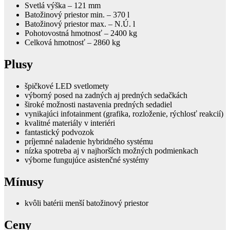
Svetlá výška – 121 mm
Batožinový priestor min. – 370 l
Batožinový priestor max. – N.Ú. l
Pohotovostná hmotnosť – 2400 kg
Celková hmotnosť – 2860 kg
Plusy
špičkové LED svetlomety
výborný posed na zadných aj predných sedačkách
široké možnosti nastavenia predných sedadiel
vynikajúci infotainment (grafika, rozloženie, rýchlosť reakcií)
kvalitné materiály v interiéri
fantastický podvozok
príjemné naladenie hybridného systému
nízka spotreba aj v najhorších možných podmienkach
výborne fungujúce asistenčné systémy
Mínusy
kvôli batérii menší batožinový priestor
Ceny