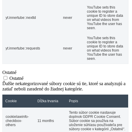
YouTube sets this
cookie to register a
unique ID to store data
yt.innertube::nextId
never
on what videos from
YouTube the user has
seen.
YouTube sets this
cookie to register a
unique ID to store data
yt.innertube::requests
never
on what videos from
YouTube the user has
seen.
Ostatné
Ostatné
Ďalšie nekategorizované súbory cookie sú tie, ktoré sa analyzujú a
zatiaľ neboli zaradené do žiadnej kategórie.
Cookie
Dĺžka trvania
Popis
Tento súbor cookie nastavuje
cookielawinfo-
doplnok GDPR Cookie Consent.
checkbox-
11 months
Súbor cookie sa používa na
others
uloženie súhlasu používateľa pre
súbory cookie v kategórii „Ostatné“.