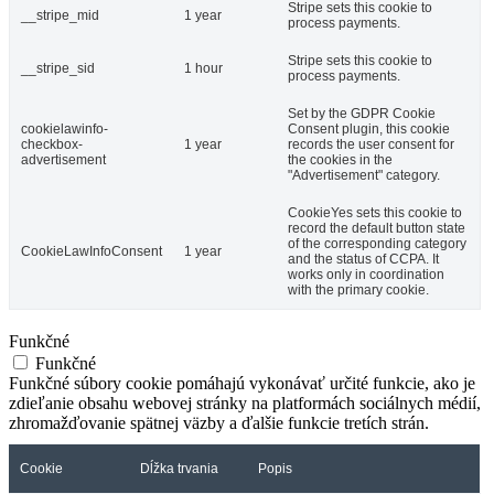
Stripe sets this cookie to
__stripe_mid
1 year
process payments.
Stripe sets this cookie to
__stripe_sid
1 hour
process payments.
Set by the GDPR Cookie
cookielawinfo-
Consent plugin, this cookie
checkbox-
1 year
records the user consent for
advertisement
the cookies in the
"Advertisement" category.
CookieYes sets this cookie to
record the default button state
of the corresponding category
CookieLawInfoConsent
1 year
and the status of CCPA. It
works only in coordination
with the primary cookie.
Funkčné
Funkčné
Funkčné súbory cookie pomáhajú vykonávať určité funkcie, ako je
zdieľanie obsahu webovej stránky na platformách sociálnych médií,
zhromažďovanie spätnej väzby a ďalšie funkcie tretích strán.
Cookie
Dĺžka trvania
Popis