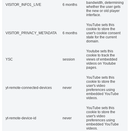
bandwidth, determining
VISITOR_INFO1_LIVE
6 months
whether the user gets
the new or old player
interface.
YouTube sets this
cookie to store the
VISITOR_PRIVACY_METADATA
6 months
user's cookie consent
state for the current
domain.
Youtube sets this
cookie to track the
YSC
session
views of embedded
videos on Youtube
pages.
YouTube sets this
cookie to store the
user's video
yt-remote-connected-devices
never
preferences using
embedded YouTube
videos.
YouTube sets this
cookie to store the
user's video
yt-remote-device-id
never
preferences using
embedded YouTube
videos.