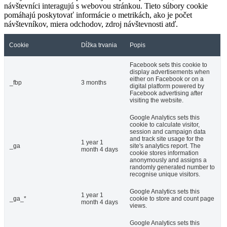
návštevníci interagujú s webovou stránkou. Tieto súbory cookie
pomáhajú poskytovať informácie o metrikách, ako je počet
návštevníkov, miera odchodov, zdroj návštevnosti atď.
Cookie
Dĺžka trvania
Popis
Facebook sets this cookie to
display advertisements when
either on Facebook or on a
_fbp
3 months
digital platform powered by
Facebook advertising after
visiting the website.
Google Analytics sets this
cookie to calculate visitor,
session and campaign data
and track site usage for the
1 year 1
_ga
site's analytics report. The
month 4 days
cookie stores information
anonymously and assigns a
randomly generated number to
recognise unique visitors.
Google Analytics sets this
1 year 1
_ga_*
cookie to store and count page
month 4 days
views.
Google Analytics sets this