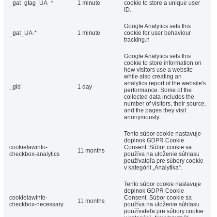
_gat_gtag_UA_*
1 minute
cookie to store a unique user
ID.
Google Analytics sets this
_gat_UA-*
1 minute
cookie for user behaviour
tracking.n
Google Analytics sets this
cookie to store information on
how visitors use a website
while also creating an
analytics report of the website's
_gid
1 day
performance. Some of the
collected data includes the
number of visitors, their source,
and the pages they visit
anonymously.
Tento súbor cookie nastavuje
doplnok GDPR Cookie
cookielawinfo-
Consent. Súbor cookie sa
11 months
checkbox-analytics
používa na uloženie súhlasu
používateľa pre súbory cookie
v kategórii „Analytika“.
Tento súbor cookie nastavuje
doplnok GDPR Cookie
cookielawinfo-
Consent. Súbor cookie sa
11 months
checkbox-necessary
používa na uloženie súhlasu
používateľa pre súbory cookie