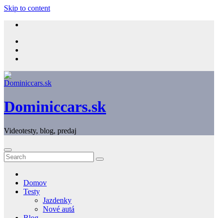
Skip to content
Dominiccars.sk
Videotesty, blog, predaj
Domov
Testy
Jazdenky
Nové autá
Blog