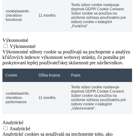
Tento súbor cookie nastavuje
doplnok GDPR Cookie Consent.
cookielawinfo-
Súbor cookie sa používa na
checkbox-
11 months
uloženie súhlasu používateľa pre
functional
súbory cookie v kategórii
„Funkčné“.
Výkonnostné
Výkonnostné
Výkonnostné súbory cookie sa používajú na pochopenie a analýzu
kľúčových indexov výkonnosti webovej stránky, čo pomáha pri
poskytovaní lepšej používateľskej skúsenosti pre návštevníkov.
Cookie
Dĺžka trvania
Popis
Tento súbor cookie nastavuje
doplnok GDPR Cookie Consent.
cookielawinfo-
Súbor cookie sa používa na
checkbox-
11 months
uloženie súhlasu používateľa pre
performance
súbory cookie v kategórii
„Výkonnostné“.
Analytické
Analytické
Analytické cookies sa používajú na pochopenie toho, ako