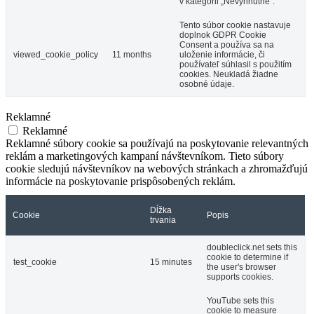
v kategórii „Nevyhnutné“.
Tento súbor cookie nastavuje
doplnok GDPR Cookie
Consent a používa sa na
viewed_cookie_policy
11 months
uloženie informácie, či
používateľ súhlasil s použitím
cookies. Neukladá žiadne
osobné údaje.
Reklamné
Reklamné
Reklamné súbory cookie sa používajú na poskytovanie relevantných
reklám a marketingových kampaní návštevníkom. Tieto súbory
cookie sledujú návštevníkov na webových stránkach a zhromažďujú
informácie na poskytovanie prispôsobených reklám.
Dĺžka
Cookie
Popis
trvania
doubleclick.net sets this
cookie to determine if
test_cookie
15 minutes
the user's browser
supports cookies.
YouTube sets this
cookie to measure