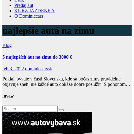
Predaj áut
KURZ JAZDENKA
O Dominiccars
najlepšie autá na zimu
Blog
5 najlepších áut na zimu do 3000 €
feb 3, 2022
dominiccarssk
Pokiaľ bývate v časti Slovenska, kde sa počas zimy pravidelne
objavuje sneh, nie každé auto dokáže dobre poslúžiť. S pohonom…
Hľadať