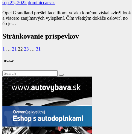
sep 25, 2022
dominiccarssk
Opel Grandland prešiel faceliftom, vďaka ktorému získal svieži look
a viacero zaujímavých vylepšení. Čím všetkým dokáže osloviť, no
čo je…
Stránkovanie príspevkov
1
…
21
22
23
…
31
Hľadať