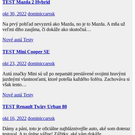
TEST Mazda 2 Hybrid
okt 30, 2022
dominiccarssk
Na prvý pohľad nevyzerá ako Mazda, no je to Mazda. A mňa už
veľmi dlho zaujíma, či dokáže ako skutočná…
Nové autá
Testy
TEST Mini Cooper SE
okt 23, 2022
dominiccarssk
Autá značky Mini sú už po nepamäti preslávené svojimi hravými
jazdnými vlastnosťami, ktoré potešia každého šoféra. Zachováva si
však tento…
Nové autá
Testy
TEST Renault Twizy Urban 80
okt 16, 2022
dominiccarssk
Dámy a páni, toto je oficiálne najbláznivejšie auto, aké som doteraz
testoval. A to úplne vážne! Zážitky, aké vám dokáže…