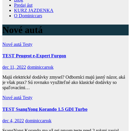
Predaj áut
KURZ JAZDENKA
O Dominiccars
Nové autá
Nové autá
Testy
TEST Peugeot e-Expert Furgon
dec 11, 2022
dominiccarssk
Majú elektrické dodávky zmysel? Odborníci majú jasný názor, aká
je však prax? Sú rovnako využiteľné ako klasické dodávky so
spaľovacími…
Nové autá
Testy
TEST SsangYong Korando 1.5 GDI Turbo
dec 4, 2022
dominiccarssk
SsangYong Korando ma už pri prvom teste pred 2 rokmi zaujal