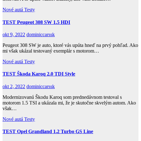
Nové autá
Testy
TEST Peugeot 308 SW 1.5 HDI
okt 9, 2022
dominiccarssk
Peugeot 308 SW je auto, ktoré vás upúta hneď na prvý pohľad. Ako
mi však ukázal testovaný exemplár s motorom…
Nové autá
Testy
TEST Škoda Karoq 2.0 TDI Style
okt 2, 2022
dominiccarssk
Modernizovanú Škodu Karoq som prednedávnom testoval s
motorom 1.5 TSI a ukázala mi, že je skutočne skvelým autom. Ako
však…
Nové autá
Testy
TEST Opel Grandland 1.2 Turbo GS Line