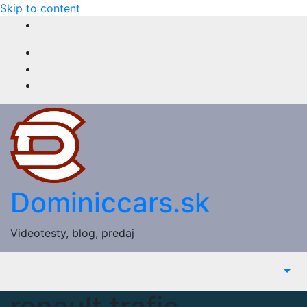
Skip to content
Dominiccars.sk
Videotesty, blog, predaj
renault trafic