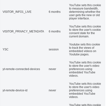
YouTube sets this cookie
to measure bandwidth,
VISITOR_INFO1_LIVE
6 months
determining whether the
user gets the new or old
player interface.
YouTube sets this cookie
to store the user's cookie
VISITOR_PRIVACY_METADATA
6 months
consent state for the
current domain.
Youtube sets this cookie
to track the views of
YSC
session
embedded videos on
Youtube pages.
YouTube sets this cookie
to store the user's video
yt-remote-connected-devices
never
preferences using
embedded YouTube
videos.
YouTube sets this cookie
to store the user's video
yt-remote-device-id
never
preferences using
embedded YouTube
videos.
YouTube sets this cookie