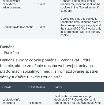
cookielawinfo-
Consent plugin, this cookie
checkbox-
1 year
records the user consent for the
advertisement
cookies in the "Advertisement"
category.
CookieYes sets this cookie to
record the default button state of
the corresponding category and
CookieLawInfoConsent
1 year
the status of CCPA. It works only
in coordination with the primary
cookie.
Funkčné
Funkčné
Funkčné súbory cookie pomáhajú vykonávať určité
funkcie, ako je zdieľanie obsahu webovej stránky na
platformách sociálnych médií, zhromažďovanie spätnej
väzby a ďalšie funkcie tretích strán.
Cookie
Dĺžka trvania
Popis
Tento súbor cookie nastavuje
cookielawinfo-
doplnok GDPR Cookie Consent.
checkbox-
11 months
Súbor cookie sa používa na uloženie