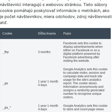
návštevníci interagujú s webovou stránkou. Tieto súbory
cookie pomáhajú poskytovať informácie o metrikách, ako
je počet návštevníkov, miera odchodov, zdroj návštevnosti
atď.
Cookie
Dĺžka trvania
Popis
Facebook sets this cookie to
display advertisements when
either on Facebook or on a
_fbp
3 months
digital platform powered by
Facebook advertising after
visiting the website.
Google Analytics sets this cookie
to calculate visitor, session and
campaign data and track site
usage for the site's analytics
1 year 1 month
_ga
report. The cookie stores
4 days
information anonymously and
assigns a randomly generated
number to recognise unique
visitors.
1 year 1 month
Google Analytics sets this cookie
_ga_*
4 days
to store and count page views.