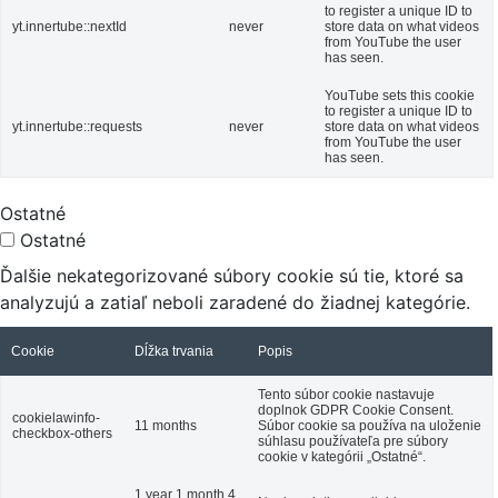
to register a unique ID to
yt.innertube::nextId
never
store data on what videos
from YouTube the user
has seen.
YouTube sets this cookie
to register a unique ID to
yt.innertube::requests
never
store data on what videos
from YouTube the user
has seen.
Ostatné
Ostatné
Ďalšie nekategorizované súbory cookie sú tie, ktoré sa
analyzujú a zatiaľ neboli zaradené do žiadnej kategórie.
Cookie
Dĺžka trvania
Popis
Tento súbor cookie nastavuje
doplnok GDPR Cookie Consent.
cookielawinfo-
11 months
Súbor cookie sa používa na uloženie
checkbox-others
súhlasu používateľa pre súbory
cookie v kategórii „Ostatné“.
1 year 1 month 4