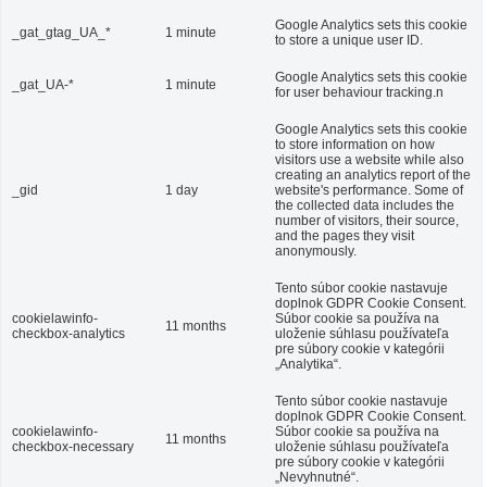
Google Analytics sets this cookie
_gat_gtag_UA_*
1 minute
to store a unique user ID.
Google Analytics sets this cookie
_gat_UA-*
1 minute
for user behaviour tracking.n
Google Analytics sets this cookie
to store information on how
visitors use a website while also
creating an analytics report of the
_gid
1 day
website's performance. Some of
the collected data includes the
number of visitors, their source,
and the pages they visit
anonymously.
Tento súbor cookie nastavuje
doplnok GDPR Cookie Consent.
cookielawinfo-
Súbor cookie sa používa na
11 months
checkbox-analytics
uloženie súhlasu používateľa
pre súbory cookie v kategórii
„Analytika“.
Tento súbor cookie nastavuje
doplnok GDPR Cookie Consent.
cookielawinfo-
Súbor cookie sa používa na
11 months
checkbox-necessary
uloženie súhlasu používateľa
pre súbory cookie v kategórii
„Nevyhnutné“.