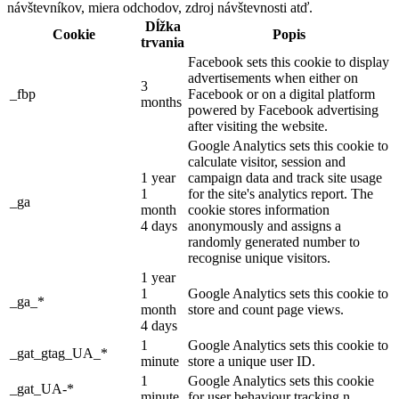
návštevníkov, miera odchodov, zdroj návštevnosti atď.
Dĺžka
Cookie
Popis
trvania
Facebook sets this cookie to display
advertisements when either on
3
_fbp
Facebook or on a digital platform
months
powered by Facebook advertising
after visiting the website.
Google Analytics sets this cookie to
calculate visitor, session and
1 year
campaign data and track site usage
1
for the site's analytics report. The
_ga
month
cookie stores information
4 days
anonymously and assigns a
randomly generated number to
recognise unique visitors.
1 year
1
Google Analytics sets this cookie to
_ga_*
month
store and count page views.
4 days
1
Google Analytics sets this cookie to
_gat_gtag_UA_*
minute
store a unique user ID.
1
Google Analytics sets this cookie
_gat_UA-*
minute
for user behaviour tracking.n