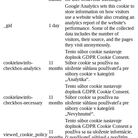
Google Analytics sets this cookie to
store information on how visitors
use a website while also creating an
analytics report of the website's
_gid
1 day
performance. Some of the collected
data includes the number of
visitors, their source, and the pages
they visit anonymously.
Tento súbor cookie nastavuje
doplnok GDPR Cookie Consent.
cookielawinfo-
11
Súbor cookie sa používa na
checkbox-analytics
months
uloženie súhlasu používateľa pre
súbory cookie v kategórii
„Analytika“.
Tento súbor cookie nastavuje
doplnok GDPR Cookie Consent.
cookielawinfo-
11
Súbor cookie sa používa na
checkbox-necessary
months
uloženie súhlasu používateľa pre
súbory cookie v kategórii
„Nevyhnutné“.
Tento súbor cookie nastavuje
doplnok GDPR Cookie Consent a
11
používa sa na uloženie informácie,
viewed_cookie_policy
months
či používateľ súhlasil s použitím