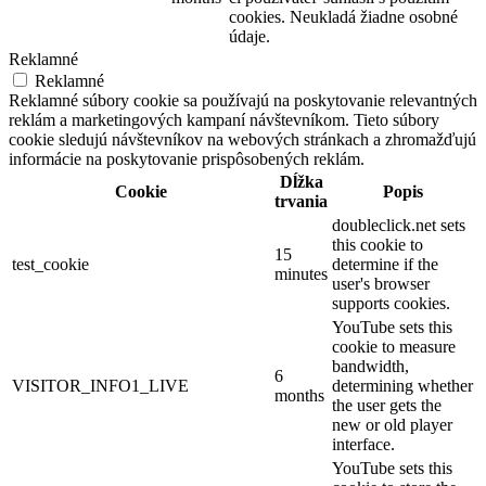
cookies. Neukladá žiadne osobné
údaje.
Reklamné
Reklamné
Reklamné súbory cookie sa používajú na poskytovanie relevantných
reklám a marketingových kampaní návštevníkom. Tieto súbory
cookie sledujú návštevníkov na webových stránkach a zhromažďujú
informácie na poskytovanie prispôsobených reklám.
Dĺžka
Cookie
Popis
trvania
doubleclick.net sets
this cookie to
15
test_cookie
determine if the
minutes
user's browser
supports cookies.
YouTube sets this
cookie to measure
bandwidth,
6
VISITOR_INFO1_LIVE
determining whether
months
the user gets the
new or old player
interface.
YouTube sets this