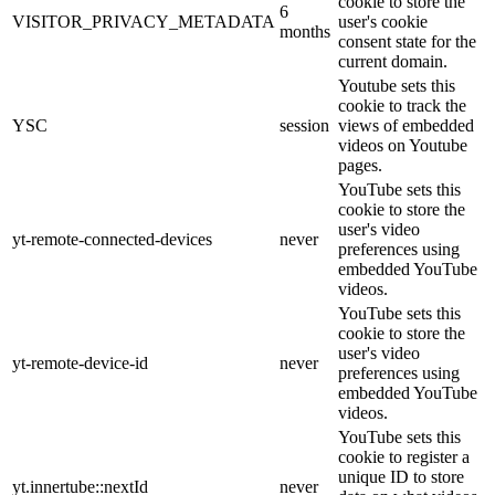
cookie to store the
6
VISITOR_PRIVACY_METADATA
user's cookie
months
consent state for the
current domain.
Youtube sets this
cookie to track the
YSC
session
views of embedded
videos on Youtube
pages.
YouTube sets this
cookie to store the
user's video
yt-remote-connected-devices
never
preferences using
embedded YouTube
videos.
YouTube sets this
cookie to store the
user's video
yt-remote-device-id
never
preferences using
embedded YouTube
videos.
YouTube sets this
cookie to register a
unique ID to store
yt.innertube::nextId
never