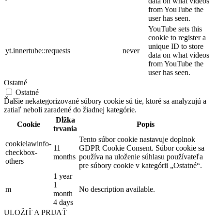
data on what videos
from YouTube the
user has seen.
YouTube sets this
cookie to register a
unique ID to store
yt.innertube::requests
never
data on what videos
from YouTube the
user has seen.
Ostatné
Ostatné
Ďalšie nekategorizované súbory cookie sú tie, ktoré sa analyzujú a
zatiaľ neboli zaradené do žiadnej kategórie.
Dĺžka
Cookie
Popis
trvania
Tento súbor cookie nastavuje doplnok
cookielawinfo-
11
GDPR Cookie Consent. Súbor cookie sa
checkbox-
months
používa na uloženie súhlasu používateľa
others
pre súbory cookie v kategórii „Ostatné“.
1 year
1
m
No description available.
month
4 days
ULOŽIŤ A PRIJAŤ