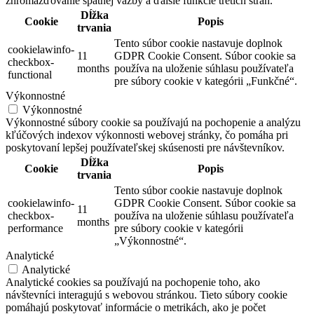
zhromažďovanie spätnej väzby a ďalšie funkcie tretích strán.
Dĺžka
Cookie
Popis
trvania
Tento súbor cookie nastavuje doplnok
cookielawinfo-
11
GDPR Cookie Consent. Súbor cookie sa
checkbox-
months
používa na uloženie súhlasu používateľa
functional
pre súbory cookie v kategórii „Funkčné“.
Výkonnostné
Výkonnostné
Výkonnostné súbory cookie sa používajú na pochopenie a analýzu
kľúčových indexov výkonnosti webovej stránky, čo pomáha pri
poskytovaní lepšej používateľskej skúsenosti pre návštevníkov.
Dĺžka
Cookie
Popis
trvania
Tento súbor cookie nastavuje doplnok
cookielawinfo-
GDPR Cookie Consent. Súbor cookie sa
11
checkbox-
používa na uloženie súhlasu používateľa
months
performance
pre súbory cookie v kategórii
„Výkonnostné“.
Analytické
Analytické
Analytické cookies sa používajú na pochopenie toho, ako
návštevníci interagujú s webovou stránkou. Tieto súbory cookie
pomáhajú poskytovať informácie o metrikách, ako je počet