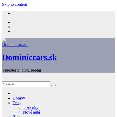
Skip to content
Dominiccars.sk
Videotesty, blog, predaj
Domov
Testy
Jazdenky
Nové autá
Blog